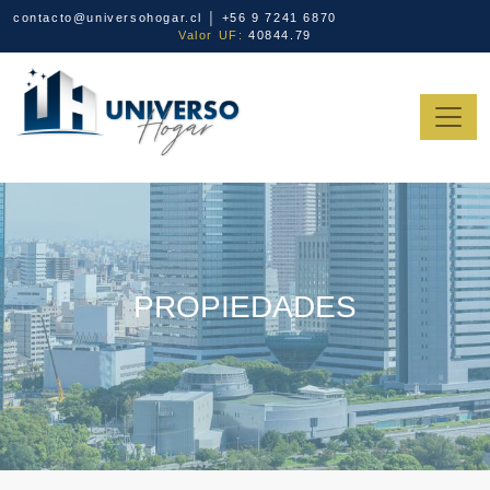
contacto@universohogar.cl │ +56 9 7241 6870
Valor UF:
40844.79
PROPIEDADES