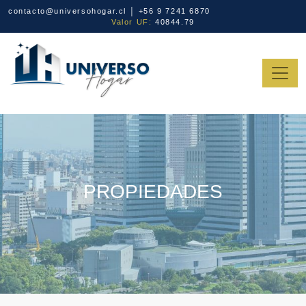
contacto@universohogar.cl │ +56 9 7241 6870
Valor UF:
40844.79
PROPIEDADES